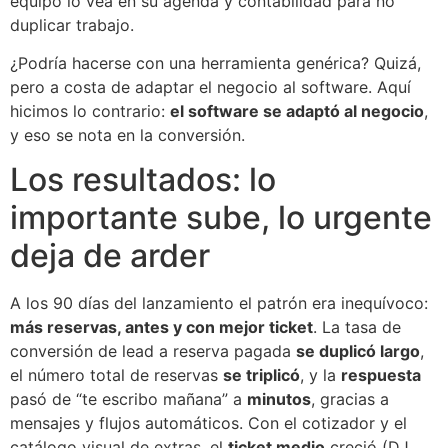
equipo lo vea en su agenda y contabilidad para no
duplicar trabajo.
¿Podría hacerse con una herramienta genérica? Quizá,
pero a costa de adaptar el negocio al software. Aquí
hicimos lo contrario:
el software se adaptó al negocio
,
y eso se nota en la conversión.
Los resultados: lo
importante sube, lo urgente
deja de arder
A los 90 días del lanzamiento el patrón era inequívoco:
más reservas, antes y con mejor ticket
. La tasa de
conversión de lead a reserva pagada
se duplicó largo
,
el número total de reservas
se triplicó
, y la
respuesta
pasó de “te escribo mañana” a
minutos
, gracias a
mensajes y flujos automáticos. Con el cotizador y el
catálogo visual de extras, el
ticket medio
creció (DJ